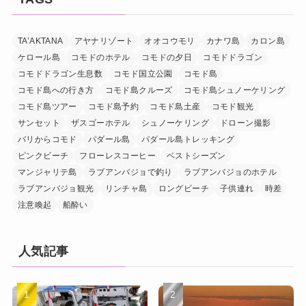
TA’AKTANA
アヤナリゾート
オオコウモリ
カナワ島
カロン島
ケロール島
コモドのホテル
コモドの夕日
コモドドラゴン
コモドドラゴン生息数
コモド国立公園
コモド島
コモド島への行き方
コモド島クルーズ
コモド島シュノーケリング
コモド島ツアー
コモド島予約
コモド島土産
コモド観光
サンセット
ザスゴーホテル
シュノーケリング
ドローン撮影
バリからコモド
パダール島
パダール島トレッキング
ピンクビーチ
フローレスコーヒー
ベストシーズン
マンジャリテ島
ラブアンバジョで釣り
ラブアンバジョのホテル
ラブアンバジョ観光
リンチャ島
ロングビーチ
子供連れ
時差
注意喚起
船酔い
人気記事