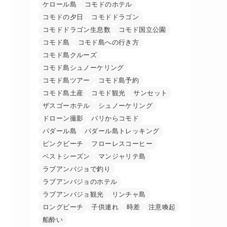
ケロール島
コモドのホテル
コモドの夕日
コモドドラゴン
コモドドラゴン生息数
コモド国立公園
コモド島
コモド島への行き方
コモド島クルーズ
コモド島シュノーケリング
コモド島ツアー
コモド島予約
コモド島土産
コモド観光
サンセット
ザスゴーホテル
シュノーケリング
ドローン撮影
バリからコモド
パダール島
パダール島トレッキング
ピンクビーチ
フローレスコーヒー
ベストシーズン
マンジャリテ島
ラブアンバジョで釣り
ラブアンバジョのホテル
ラブアンバジョ観光
リンチャ島
ロングビーチ
子供連れ
時差
注意喚起
船酔い