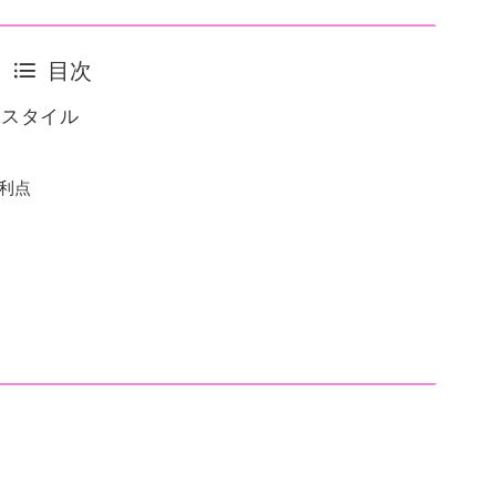
目次
うスタイル
利点